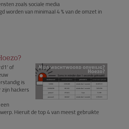
diensten zoals sociale media
gd worden van minimaal 4 % van de omzet in
Hoezo?
rd1’ of
ieuw
standig is
 zijn hackers
 een
erwerp. Hieruit de top 4 van meest gebruikte