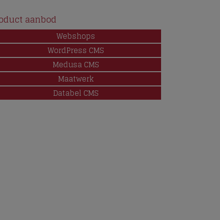
oduct aanbod
Webshops
WordPress CMS
Medusa CMS
Maatwerk
d
Databel CMS