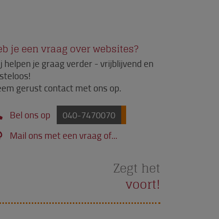
b je een vraag over websites?
j helpen je graag verder - vrijblijvend en
steloos!
em gerust contact met ons op.
Bel ons op
040-7470070
Mail ons met een vraag of...
Zegt het
voort!