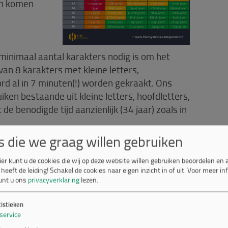
en komen
 minimaal aantal karakters nodig is om het
van 8 karakters met kleine letters,
rd al in 7 minuten(!) worden gekraakt. Ons
iken bestaande uit kleine letters, hoofdletters,
 de benodigde tijd aanzienlijk (34 jaar) zoals in
s die we graag willen gebruiken
ackers zonder enige voorkennis het wachtwoord
s gestolen en dit wachtwoord vaker gebruikt
ier kunt u de cookies die wij op deze website willen gebruiken beoordelen en
 heeft de leiding! Schakel de cookies naar eigen inzicht in of uit.
Voor meer in
 de statistieken er dramatisch anders uit.
unt u ons
privacyverklaring
lezen.
ordt er sneller gekraakt!
tistieken
service