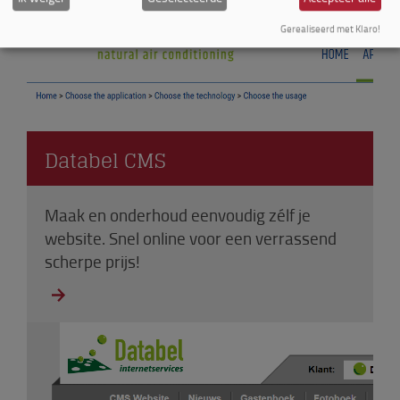
Gerealiseerd met Klaro!
Databel CMS
Maak en onderhoud eenvoudig zélf je
website. Snel online voor een verrassend
scherpe prijs!