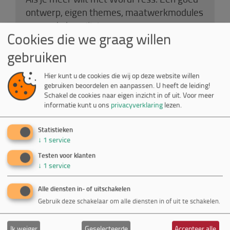
ontwerp, eigen themes, maatwerkmodules
en goede beveiliging.
Cookies die we graag willen
gebruiken
Hier kunt u de cookies die wij op deze website willen
gebruiken beoordelen en aanpassen. U heeft de leiding!
Schakel de cookies naar eigen inzicht in of uit.
Voor meer
informatie kunt u ons
privacyverklaring
lezen.
Statistieken
↓
1
service
Maatwerk
Testen voor klanten
↓
1
service
Wij hebben inmiddels ruime ervaring met
de realisatie van meer en minder complexe
Alle diensten in- of uitschakelen
applicaties voor internet en intranet.
Gebruik deze schakelaar om alle diensten in of uit te schakelen.
Ik weiger
Geselecteerde
Accepteer alle