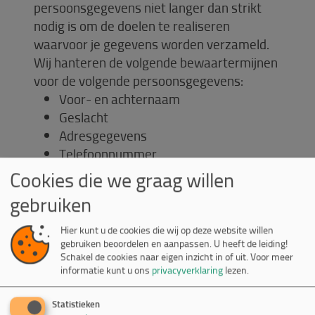
persoonsgegevens niet langer dan strikt
nodig is om de doelen te realiseren
waarvoor je gegevens worden verzameld.
Wij hanteren de volgende bewaartermijnen
voor de volgende persoonsgegevens:
Voor- en achternaam
Geslacht
Adresgegevens
Telefoonnummer
E-mailadres
Cookies die we graag willen
IP-adres
gebruiken
Overige persoonsgegevens die je actief
verstrekt bijvoorbeeld door een profiel
Hier kunt u de cookies die wij op deze website willen
op deze website aan te maken, in
gebruiken beoordelen en aanpassen. U heeft de leiding!
Schakel de cookies naar eigen inzicht in of uit.
Voor meer
correspondentie en telefonisch
informatie kunt u ons
privacyverklaring
lezen.
Gegevens over jouw activiteiten op
onze website
Statistieken