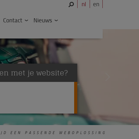
nl
en
Contact
Nieuws
Next
r de bomen het bos niet meer?
kkelingen?
n naar resultaten?
JD EEN PASSENDE WEBOPLOSSING