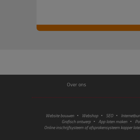
Over ons
Website bouwen
Webshop
SEO
Internetbu
Grafisch ontwerp
App laten maken
Po
Online inschrijfsysteem of afsprakensysteem kapper lat