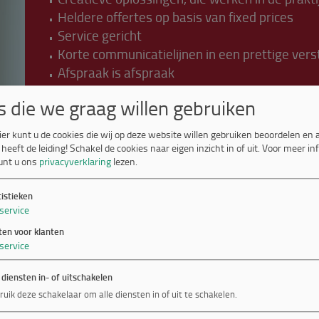
Heldere offertes op basis van fixed prices
Service gericht
Korte communicatielijnen in een prettige ver
Afspraak is afspraak
Maatwerk en kwaliteit.
s die we graag willen gebruiken
ier kunt u de cookies die wij op deze website willen gebruiken beoordelen en
Jij als klant profiteert hiervan!
 heeft de leiding! Schakel de cookies naar eigen inzicht in of uit.
Voor meer in
unt u ons
privacyverklaring
lezen.
Zelf zien we elk project weer als een nieuwe ui
tistieken
service
ten voor klanten
service
 diensten in- of uitschakelen
ruik deze schakelaar om alle diensten in of uit te schakelen.