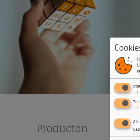
Cookie
H
U
k
Sta
↓
1
Tes
↓
1
Alle
Producten
Geb