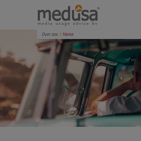
Over ons
Home
Wat wil jij bereiken met je website?
Previous
One-page website?
Online bestelsysteem?
Diensten voor klanten?
AVG proof?