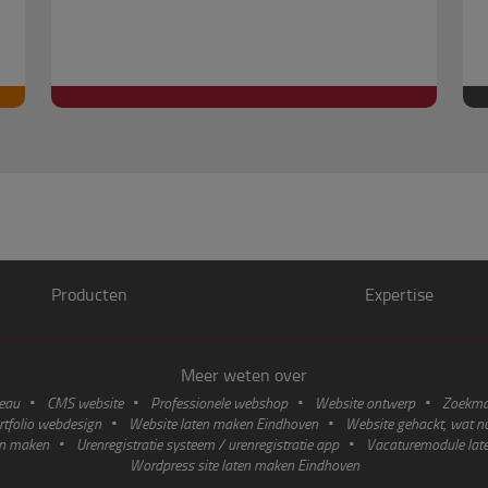
Producten
Expertise
Meer weten over
reau
CMS website
Professionele webshop
Website ontwerp
Zoekmac
rtfolio webdesign
Website laten maken Eindhoven
Website gehackt, wat n
en maken
Urenregistratie systeem / urenregistratie app
Vacaturemodule lat
Wordpress site laten maken Eindhoven