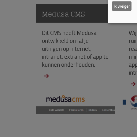
Ik weiger
Medusa CMS
M
Dit CMS heeft Medusa
Wij
ontwikkeld om al je
rui
uitingen op internet,
rea
intranet, extranet of app te
mi
kunnen onderhouden.
app
int