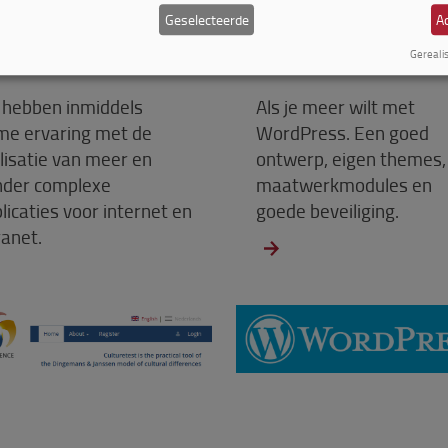
Geselecteerde
Ac
aatwerk
WordPress CMS
Gereali
 hebben inmiddels
Als je meer wilt met
me ervaring met de
WordPress. Een goed
lisatie van meer en
ontwerp, eigen themes,
nder complexe
maatwerkmodules en
licaties voor internet en
goede beveiliging.
ranet.