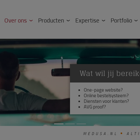
Over ons
Producten
Expertise
Portfolio
Of zie je doo
Signaleer je nieuwe ontwi
Hoe vertaal je deze kanse
MEDUSA.NL
ALTI