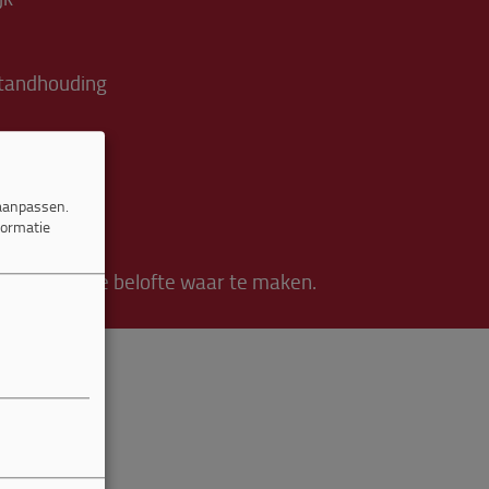
standhouding
 aanpassen.
formatie
tdaging om de belofte waar te maken.