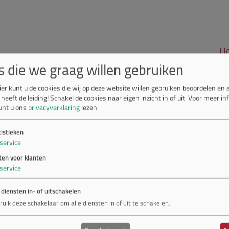
He
s die we graag willen gebruiken
f wil je het bestaande
content management
Wi
ko
CMS website?
ier kunt u de cookies die wij op deze website willen gebruiken beoordelen en
Ne
ar maakt ook gebruik van verschillende andere
 heeft de leiding! Schakel de cookies naar eigen inzicht in of uit.
Voor meer in
gebreid.
unt u ons
privacyverklaring
lezen.
es kunnen beheren, dan voorzien wij de website
tistieken
service
dule.
n, dan voorzien wij de website van een compleet
ten voor klanten
service
 diensten in- of uitschakelen
ze
CMS mogelijkheden:
ruik deze schakelaar om alle diensten in of uit te schakelen.