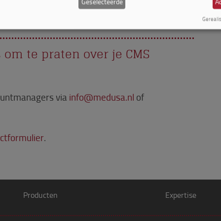
Geselecteerde
Ac
Gereali
s om te praten over je CMS
ountmanagers via
info@medusa.nl
of
ctformulier
.
Producten
Expertise