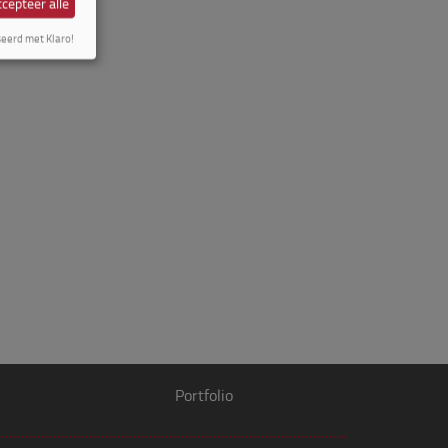
cepteer alle
seerd met Klaro!
Portfolio