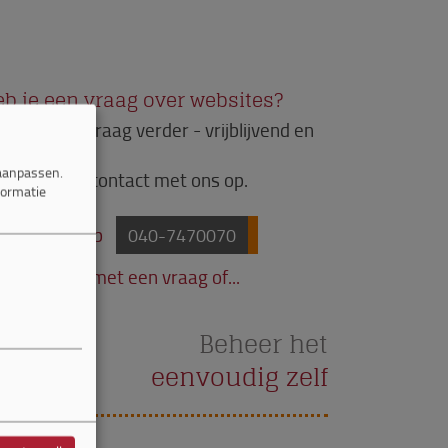
b je een vraag over websites?
j helpen je graag verder - vrijblijvend en
steloos!
 aanpassen.
em gerust contact met ons op.
formatie
Bel ons op
040-7470070
Mail ons met een vraag of...
Beheer het
eenvoudig zelf