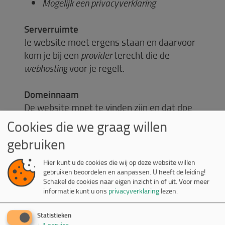
Mogelijk een privacyverklaring
Serverruimte
Je website moet ergens staan en daarvoor
kom je bij een
provider
terecht die de
webhosting
voor je regelt.
Domeinnaam
De website moet te vinden zijn en dat doe
je via een domeinnaam (
url, webadres
) die je
Cookies die we graag willen
zelf kunt testen op beschikbaarheid en
gebruiken
vervolgens vastleggen.
Kies een
makkelijk te onthouden
, niet te
Hier kunt u de cookies die wij op deze website willen
lange naam
gebruiken beoordelen en aanpassen. U heeft de leiding!
Schakel de cookies naar eigen inzicht in of uit.
Voor meer
Gebruik een extensie die
logisch past bij
informatie kunt u ons
privacyverklaring
lezen.
je situatie
en aansluit bij wat voor jou
belangrijk is (zoals .nl, .org, .shop of .biz)
Statistieken
Vermijdt voor de Google vindbaarheid