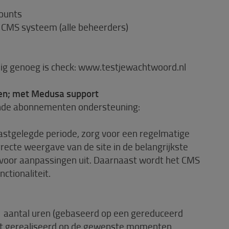
ounts
 CMS systeem (alle beheerders)
lig genoeg is check: www.testjewachtwoord.nl
ren; met Medusa support
nde abonnementen ondersteuning:
stgelegde periode, zorg voor een regelmatige
recte weergave van de site in de belangrijkste
ervoor aanpassingen uit. Daarnaast wordt het CMS
ctionaliteit.
ld aantal uren (gebaseerd op een gereduceerd
dt gerealiseerd op de gewenste momenten.