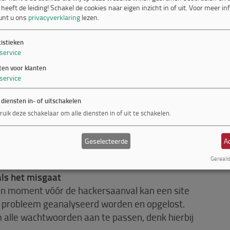
 deze
 heeft de leiding! Schakel de cookies naar eigen inzicht in of uit.
Voor meer in
allerlei
unt u ons
privacyverklaring
lezen.
tistieken
service
sa plaats
ten voor klanten
service
ur van de door Medusa gehoste websites een
 diensten in- of uitschakelen
 bewaard en
ruik deze schakelaar om alle diensten in of uit te schakelen.
t
ijkse updates bewaard
Geselecteerde
Ac
dt de laatste versie opgeslagen.
Gereali
als het misgaat
en moment vóór de hackersaanval kan een site
et probleem geanalyseerd worden en opgelost.
m alle wachtwoorden aan te passen, denk hierbij