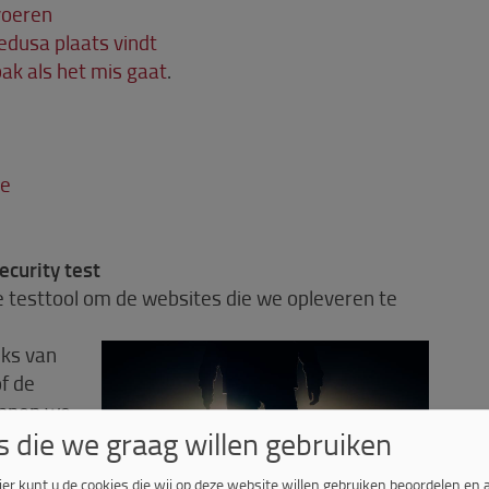
voeren
edusa plaats vindt
ak als het mis gaat
.
te
ecurity test
 testtool om de websites die we opleveren te
eks van
f de
unnen we
s die we graag willen gebruiken
 Mochten
edusa de
ier kunt u de cookies die wij op deze website willen gebruiken beoordelen en