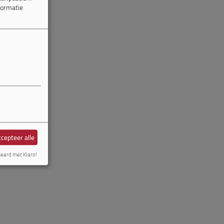
formatie
cepteer alle
seerd met Klaro!