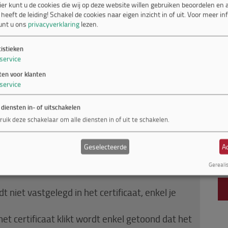
ier kunt u de cookies die wij op deze website willen gebruiken beoordelen en
 heeft de leiding! Schakel de cookies naar eigen inzicht in of uit.
Voor meer in
unt u ons
privacyverklaring
lezen.
jkt als ze je website waarderen, naast goede
tistieken
site, is de beveiliging van de website. Door het
service
s je ranking! Neem dit mee in de overweging of
ten voor klanten
service
ten aan
 diensten in- of uitschakelen
ben we drie SSL certificaten. Hieronder vind je
ruik deze schakelaar om alle diensten in of uit te schakelen.
Geselecteerde
Ac
te wel HTTPS wilt hebben maar tegen een
Gereali
 niet vastgelegd in het certificaat, enkel je
et certificaat klikt wordt enkel getoond dat het