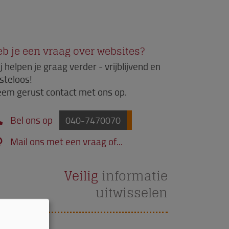
b je een vraag over websites?
j helpen je graag verder - vrijblijvend en
steloos!
em gerust contact met ons op.
Bel ons op
040-7470070
Mail ons met een vraag of...
Veilig
informatie
uitwisselen