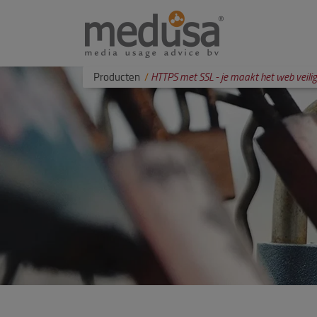
Producten
HTTPS met SSL - je maakt het web veilig