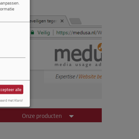
 aanpassen.
formatie
cepteer alle
seerd met Klaro!