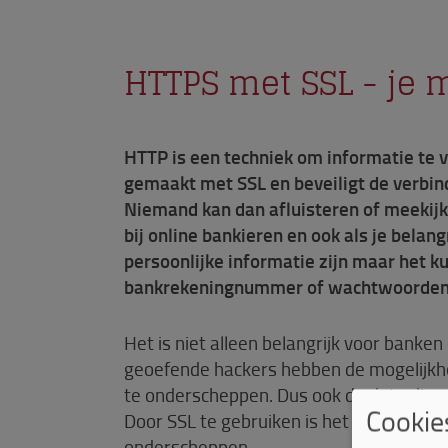
HTTPS met SSL - je m
HTTP is een techniek om informatie te v
gemaakt met SSL en beveiligt de verbin
Niemand kan dan afluisteren of meekijk
bij online bankieren en ook als je belan
persoonlijke informatie zijn maar het 
bankrekeningnummer of wachtwoorden 
Het is niet alleen belangrijk voor banke
geoefende hackers hebben de mogelijkhei
te onderscheppen. Dus ook de data die ve
Cookie
Door SSL te gebruiken is het voor derde 
onderscheppen.