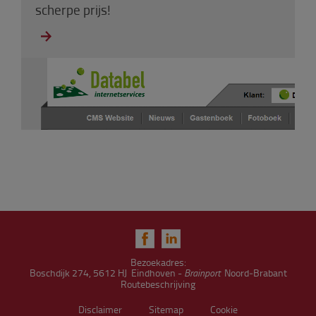
scherpe prijs!
Bezoekadres:
Boschdijk 274, 5612 HJ Eindhoven -
Brainport
Noord‑Brabant
Routebeschrijving
Disclaimer
Sitemap
Cookie