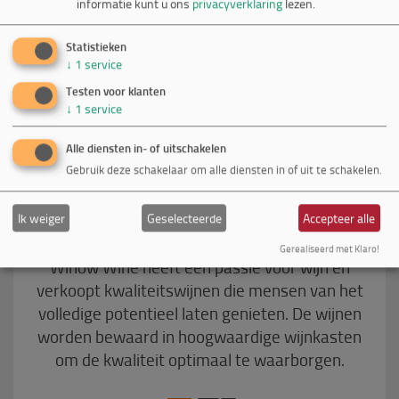
informatie kunt u ons
privacyverklaring
lezen.
Statistieken
↓
1
service
Testen voor klanten
↓
1
service
Alle diensten in- of uitschakelen
Gebruik deze schakelaar om alle diensten in of uit te schakelen.
Ik weiger
Geselecteerde
Accepteer alle
Winow Wine
Gerealiseerd met Klaro!
Winow Wine heeft een passie voor wijn en
verkoopt kwaliteitswijnen die mensen van het
volledige potentieel laten genieten. De wijnen
worden bewaard in hoogwaardige wijnkasten
om de kwaliteit optimaal te waarborgen.