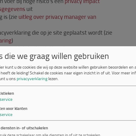
n voer bij hoge risico's een
privacy impact
nsgegevens
uit
 is (zie
uitleg over privacy manager van
yverklaring die op je site geplaatst wordt (zie
aring
)
zie
'Meldplicht datalekken' bij Autoriteit
s die we graag willen gebruiken
ier kunt u de cookies die wij op deze website willen gebruiken beoordelen en
ppen bekijk dan
het 10-stappenplan van
 heeft de leiding! Schakel de cookies naar eigen inzicht in of uit.
Voor meer in
unt u ons
privacyverklaring
lezen.
tistieken
gevens
service
ten voor klanten
oonsgegevens dan is het zinvol om de volgende
service
ens.
 diensten in- of uitschakelen
nders)
ruik deze schakelaar om alle diensten in of uit te schakelen.