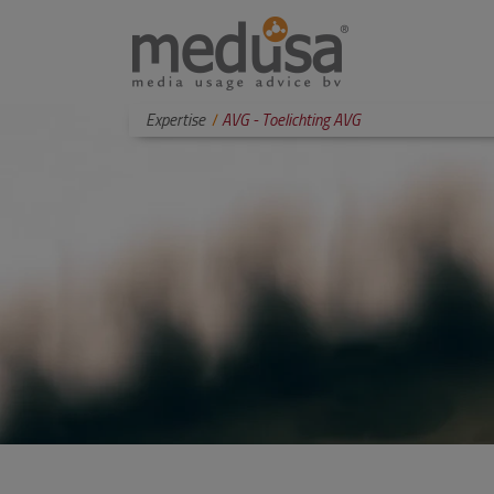
Expertise
AVG - Toelichting AVG