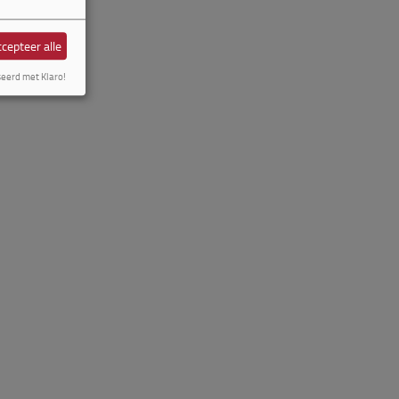
cepteer alle
seerd met Klaro!