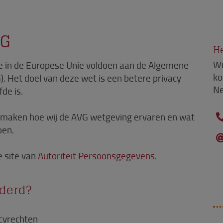
VG
He
e in de Europese Unie voldoen aan de Algemene
Wi
ko
 Het doel van deze wet is een betere privacy
Ne
de is.
te maken hoe wij de AVG wetgeving ervaren en wat
oen.
e site van
Autoriteit Persoonsgegevens
.
nderd?
acyrechten