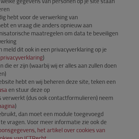
n welke gegevens van personen op je site staan
eren
dig hebt voor de verwerking van
hebt en vraag die anders opnieuw aan
isatorische maatregelen om data te beveiligen
werking
en meld dit ook in een privacyverklaring op je
 privacyverklaring
)
die er zijn (waarbij wij er alles aan zullen doen
en)
bsite hebt en wij beheren deze site, teken een
usa
en stuur deze op
s verwerkt (dus ook contactformulieren) neem
pagina
)
 gebruikt, dan moet een module toegevoegd
e vragen. Voor meer informatie zie ook de
rsoonsgegevens
,
het artikel over cookies van
ookies van ICTRecht
.