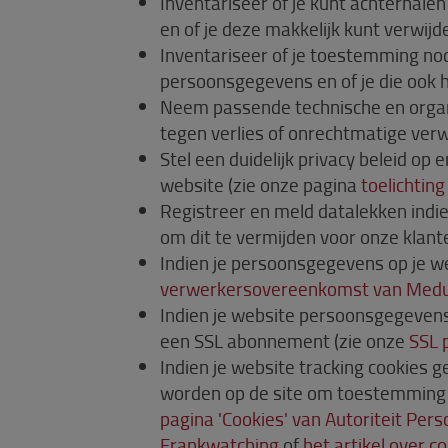
Inventariseer of je kunt achterhale
en of je deze makkelijk kunt verwijd
Inventariseer of je toestemming no
persoonsgegevens en of je die ook 
Neem passende technische en organ
tegen verlies of onrechtmatige ver
Stel een duidelijk privacy beleid op 
website (zie onze pagina
toelichting
Registreer en meld datalekken indien 
om dit te vermijden voor onze klant
Indien je persoonsgegevens op je we
verwerkersovereenkomst van Med
Indien je website persoonsgegeven
een SSL abonnement (zie onze
SSL 
Indien je website tracking cookies
worden op de site om toestemming t
pagina 'Cookies' van Autoriteit Pe
Frankwatching
of
het artikel over c