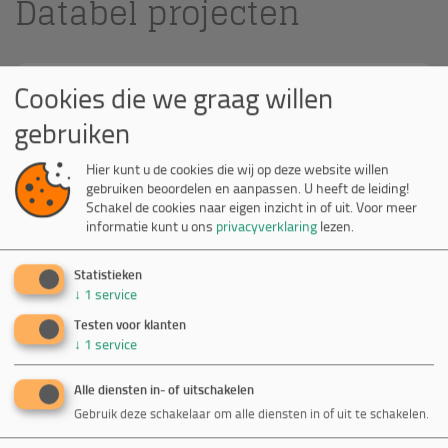
Databel projecten
Cookies die we graag willen
Mous software
gebruiken
Innovatieve software oplossingen voor
maatvoering en maatbeheersing in de bouw.
Hier kunt u de cookies die wij op deze website willen
gebruiken beoordelen en aanpassen. U heeft de leiding!
Schakel de cookies naar eigen inzicht in of uit.
Voor meer
informatie kunt u ons
privacyverklaring
lezen.
Statistieken
↓
1
service
Testen voor klanten
↓
1
service
Alle diensten in- of uitschakelen
Gebruik deze schakelaar om alle diensten in of uit te schakelen.