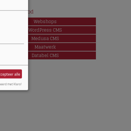
oduct aanbod
Webshops
WordPress CMS
Medusa CMS
Maatwerk
d
Databel CMS
cepteer alle
seerd met Klaro!