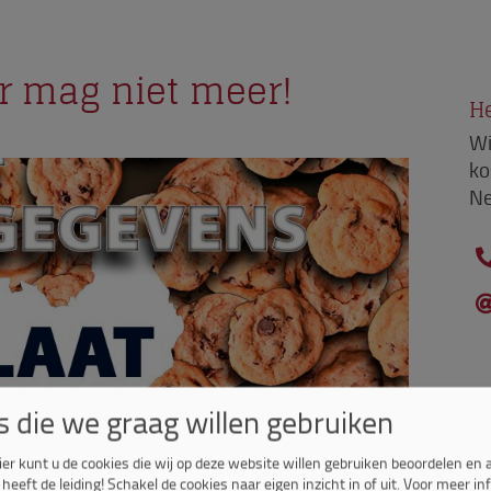
r mag niet meer!
He
Wi
ko
Ne
s die we graag willen gebruiken
ier kunt u de cookies die wij op deze website willen gebruiken beoordelen en
 heeft de leiding! Schakel de cookies naar eigen inzicht in of uit.
Voor meer in