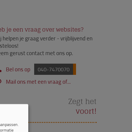
b je een vraag over websites?
j helpen je graag verder - vrijblijvend en
steloos!
em gerust contact met ons op.
Bel ons op
040-7470070
Mail ons met een vraag of...
Zegt het
voort!
 aanpassen.
formatie