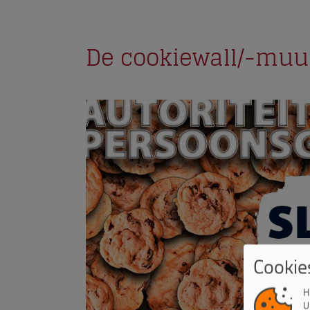
De cookiewall/-muu
Cookie
H
U