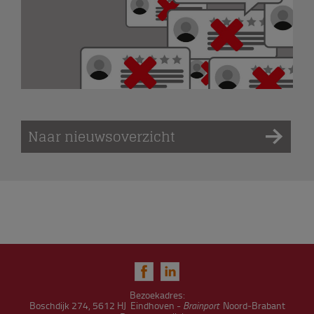
Naar nieuwsoverzicht
Bezoekadres:
Boschdijk 274, 5612 HJ Eindhoven -
Brainport
Noord‑Brabant