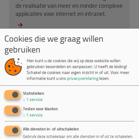
de realisatie van meer en minder complexe
applicaties voor internet en intranet.
Cookies die we graag willen
gebruiken
Hier kunt u de cookies die wij op deze website willen
gebruiken beoordelen en aanpassen. U heeft de leiding!
Schakel de cookies naar eigen inzicht in of uit.
Voor meer
informatie kunt u ons
privacyverklaring
lezen.
Databel CMS
Statistieken
↓
1
service
Maak en onderhoud eenvoudig zélf je
Testen voor klanten
website. Snel online voor een verrassend
↓
1
service
scherpe prijs!
Alle diensten in- of uitschakelen
Gebruik deze schakelaar om alle diensten in of uit te schakelen.