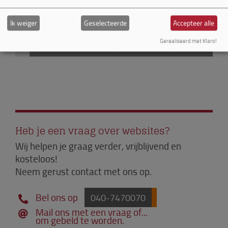
Ik weiger
Geselecteerde
Accepteer alle
Gerealiseerd met Klaro!
Heb je een vraag over websites?
Wij helpen je graag verder, vrijblijvend en
kosteloos!
Neem gerust contact met ons op.
Bel ons op
040-7470070
Mail ons met een vraag of...
om gebeld te worden.