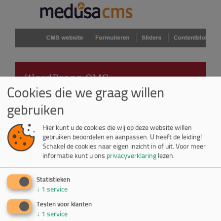
WordPress CMS
Cookies die we graag willen
gebruiken
Als je meer wilt met WordPress. Een goed
ontwerp, eigen themes, maatwerkmodules
Hier kunt u de cookies die wij op deze website willen
en goede beveiliging.
gebruiken beoordelen en aanpassen. U heeft de leiding!
Schakel de cookies naar eigen inzicht in of uit.
Voor meer
informatie kunt u ons
privacyverklaring
lezen.
Statistieken
↓
1
service
Testen voor klanten
↓
1
service