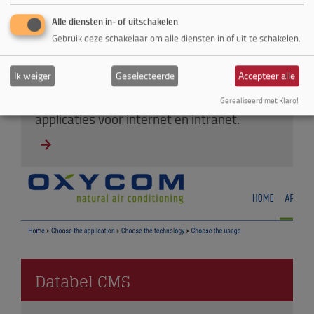
Alle diensten in- of uitschakelen
Maatwerk
Gebruik deze schakelaar om alle diensten in of uit te schakelen.
Ik weiger
Geselecteerde
Accepteer alle
Wij hebben inmiddels ruime ervaring met
de realisatie van meer en minder complexe
Gerealiseerd met Klaro!
applicaties voor internet en intranet.
Databel CMS