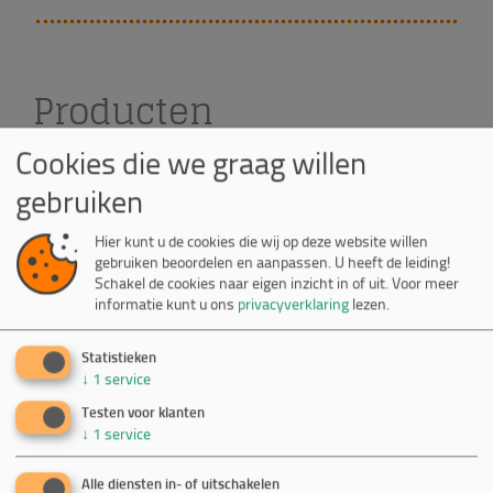
Producten
Cookies die we graag willen
gebruiken
Medusa CMS
Hier kunt u de cookies die wij op deze website willen
gebruiken beoordelen en aanpassen. U heeft de leiding!
Dit CMS heeft Medusa ontwikkeld om al je
Schakel de cookies naar eigen inzicht in of uit.
Voor meer
uitingen op internet, intranet, extranet of
informatie kunt u ons
privacyverklaring
lezen.
app te kunnen onderhouden.
Statistieken
↓
1
service
Testen voor klanten
↓
1
service
Alle diensten in- of uitschakelen