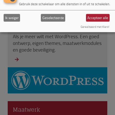
Gebruik deze schakelaar om alle diensten in of uit te schakelen.
Ik weiger
Geselecteerde
Accepteer alle
WordPress CMS
Gerealiseerd met Klaro!
Als je meer wilt met WordPress. Een goed
ontwerp, eigen themes, maatwerkmodules
en goede beveiliging.
Maatwerk