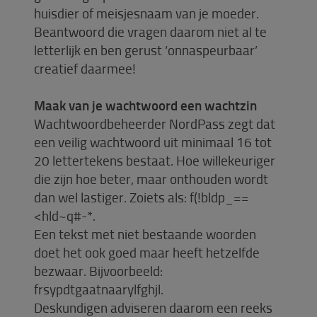
huisdier of meisjesnaam van je moeder.
Beantwoord die vragen daarom niet al te
letterlijk en ben gerust ‘onnaspeurbaar’
creatief daarmee!
Maak van je wachtwoord een wachtzin
Wachtwoordbeheerder NordPass zegt dat
een veilig wachtwoord uit minimaal 16 tot
20 lettertekens bestaat. Hoe willekeuriger
die zijn hoe beter, maar onthouden wordt
dan wel lastiger. Zoiets als: f(!bldp_==
<hld~q#-*.
Een tekst met niet bestaande woorden
doet het ook goed maar heeft hetzelfde
bezwaar. Bijvoorbeeld:
frsypdtgaatnaarylfghjl.
Deskundigen adviseren daarom een reeks