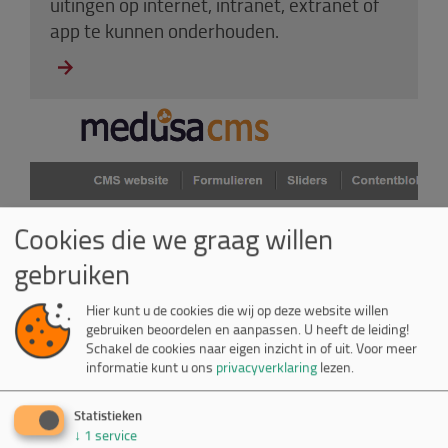
uitingen op internet, intranet, extranet of
app te kunnen onderhouden.
Cookies die we graag willen
WordPress CMS
gebruiken
Hier kunt u de cookies die wij op deze website willen
Als je meer wilt met WordPress. Een goed
gebruiken beoordelen en aanpassen. U heeft de leiding!
ontwerp, eigen themes, maatwerkmodules
Schakel de cookies naar eigen inzicht in of uit.
Voor meer
informatie kunt u ons
privacyverklaring
lezen.
en goede beveiliging.
Statistieken
↓
1
service