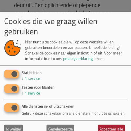
deur uit. Een oplichtende of piepende
paraplu wijst je waarschijnlijk beter op een
Cookies die we graag willen
aankomende regenbui dan een berichtje op
je telefoon, die al in je zak zit.
gebruiken
Weg van het scherm!
Hier kunt u de cookies die wij op deze website willen
gebruiken beoordelen en aanpassen. U heeft de leiding!
Het aanbieden van contextuele informatie
Schakel de cookies naar eigen inzicht in of uit.
Voor meer
door kalme interacties in je omgeving lijkt
informatie kunt u ons
privacyverklaring
lezen.
de toekomst. Alle mogelijkheden voor
interacties zullen daarvoor worden ingezet.
Statistieken
↓
1
service
Alleen door het combineren van al deze
technologieën tot één grote
Testen voor klanten
↓
1
service
gebruikerscyclus, kunnen we een echt
gebruiksvriendelijke (digitale) wereld
Alle diensten in- of uitschakelen
creëren. We kunnen dan onze aandacht
Gebruik deze schakelaar om alle diensten in of uit te schakelen.
weer op de wereld richten in plaats van ons
af te zonderen met een scherm.
Ik weiger
Geselecteerde
Accepteer alle