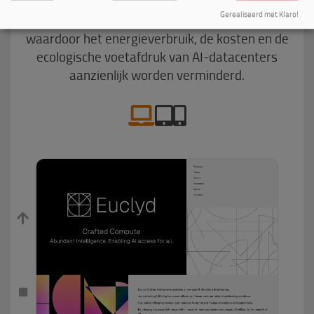
Euclyd is een Eindhovense start-up dat ultra
Gerealiseerd met Klaro!
zuinige super chips ontwikkelt voor AI-modellen,
waardoor het energieverbruik, de kosten en de
ecologische voetafdruk van AI-datacenters
aanzienlijk worden verminderd.