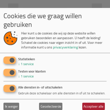
Cookies die we graag willen
gebruiken
Hier kunt u de cookies die wij op deze website willen
gebruiken beoordelen en aanpassen. U heeft de leiding!
Schakel de cookies naar eigen inzicht in of uit.
Voor meer
informatie kunt u ons
privacyverklaring
lezen.
Statistieken
↓
1
service
Testen voor klanten
↓
1
service
Recent
Alle diensten in- of uitschakelen
Gebruik deze schakelaar om alle diensten in of uit te schakelen.
Euclyd
Ik weiger
Geselecteerde
Accepteer alle