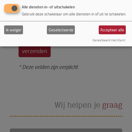
Alle diensten in- of uitschakelen
Captcha *
Gebruik deze schakelaar om alle diensten in of uit te schakelen.
Ik ben geen robot
Ik weiger
Geselecteerde
Accepteer alle
Beveiligd door
ALTCHA
Gerealiseerd met Klaro!
* Deze velden zijn verplicht
Wij helpen je
graag