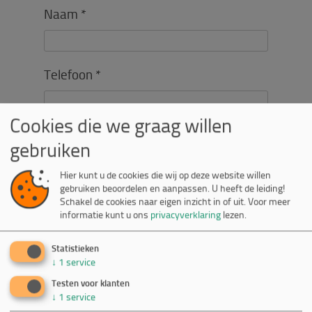
Naam *
Telefoon *
Cookies die we graag willen
E-mail *
gebruiken
Hier kunt u de cookies die wij op deze website willen
gebruiken beoordelen en aanpassen. U heeft de leiding!
Vragen
Schakel de cookies naar eigen inzicht in of uit.
Voor meer
informatie kunt u ons
privacyverklaring
lezen.
Statistieken
↓
1
service
Testen voor klanten
↓
1
service