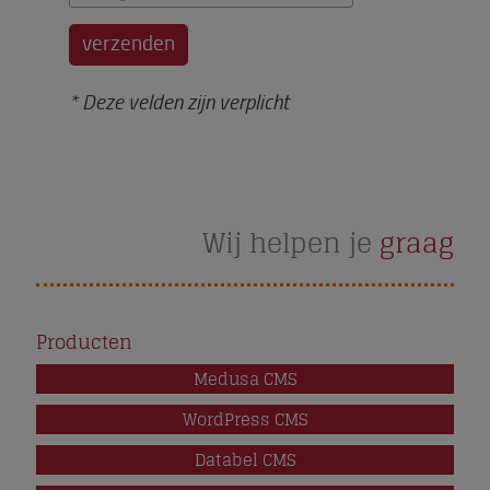
* Deze velden zijn verplicht
Wij helpen je
graag
Producten
Medusa CMS
WordPress CMS
ntwikkeld
rnet,
Databel CMS
 te