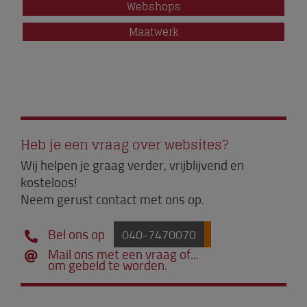
Webshops
voudig
press.
Maatwerk
line voor
n themes,
prijs!
ties
oede
ime
ie van
xe
 en
Heb je een vraag over websites?
Wij helpen je graag verder, vrijblijvend en
kosteloos!
Neem gerust contact met ons op.
Bel ons op
040-7470070
Mail ons met een vraag of...
om gebeld te worden.