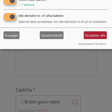
Veiligheid / privacy
↓
1
service
Support
Een van de items in WordPresss
Alle diensten in- of uitschakelen
Iets anders..
Gebruik deze schakelaar om alle diensten in of uit te schakelen.
Toelichting
Ik weiger
Geselecteerde
Accepteer alle
Gerealiseerd met Klaro!
Captcha *
Ik ben geen robot
Beveiligd door
ALTCHA