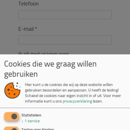
Telefoon
E-mail *
Ik zit met vragen over
Cookies die we graag willen
Reserverings-/boekingssysteem
gebruiken
Inschrijvings-/afsprakensysteem
Planningssysteem/agenda
Hier kunt u de cookies die wij op deze website willen
Vacaturemodule
gebruiken beoordelen en aanpassen. U heeft de leiding!
Een webshop
Schakel de cookies naar eigen inzicht in of uit.
Voor meer
informatie kunt u ons
privacyverklaring
lezen.
Facturering
Berekeningsmodules
Statistieken
Urenregistratie
↓
1
service
Koppeling verschillende gegevens
Testen voor klanten